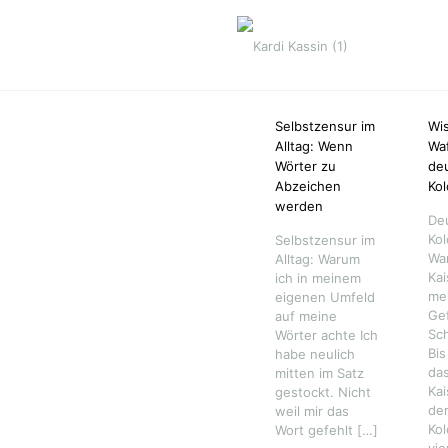
Selbstzensur im
Wis
Alltag: Wenn
Waf
Wörter zu
de
Abzeichen
Kol
werden
De
Kol
Selbstzensur im
Wa
Alltag: Warum
Kai
ich in meinem
me
eigenen Umfeld
Gef
auf meine
Sc
Wörter achte Ich
Bis
habe neulich
da
mitten im Satz
Kai
gestockt. Nicht
de
weil mir das
Kol
Wort gefehlt
[…]