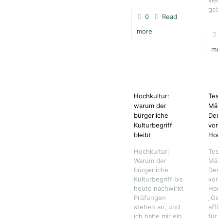
vie
ge
0
Read
more
m
Hochkultur:
Te
warum der
Män
bürgerliche
De
Kulturbegriff
vo
bleibt
Ho
Hochkultur:
Te
Warum der
Män
bürgerliche
De
Kulturbegriff bis
vo
heute nachwirkt
Ho
Prüfungen
„G
stehen an, und
aff
ich habe mir ein
für