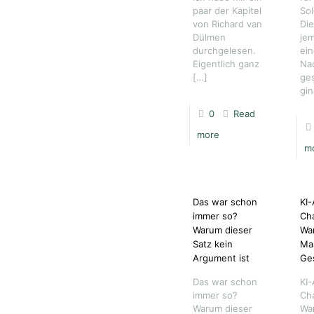
paar der Kapitel
Sol
von Richard van
Die
Dülmen
je
durchgelesen.
ei
Eigentlich ganz
Na
[…]
ge
gi
0
Read
more
m
Das war schon
KI-
immer so?
Cha
Warum dieser
Wa
Satz kein
Ma
Argument ist
Ge
Das war schon
KI-
immer so?
Cha
Warum dieser
Wa