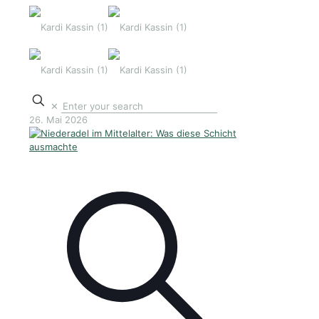
✕
26. Mai 2026